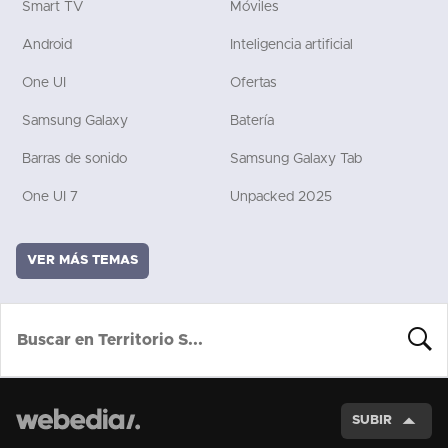
Smart TV
Móviles
Android
Inteligencia artificial
One UI
Ofertas
Samsung Galaxy
Batería
Barras de sonido
Samsung Galaxy Tab
One UI 7
Unpacked 2025
VER MÁS TEMAS
BUSCA
SUBIR