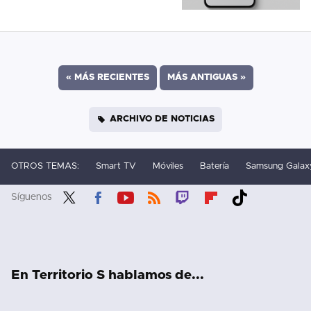
«
MÁS RECIENTES
MÁS ANTIGUAS
»
ARCHIVO DE NOTICIAS
OTROS TEMAS:
Smart TV
Móviles
Batería
Samsung Galax
Síguenos
Twit
Fac
You
RSS
Twit
Flip
Tikt
ter
ebo
tub
ch
boa
ok
ok
e
rd
En Territorio S hablamos de...