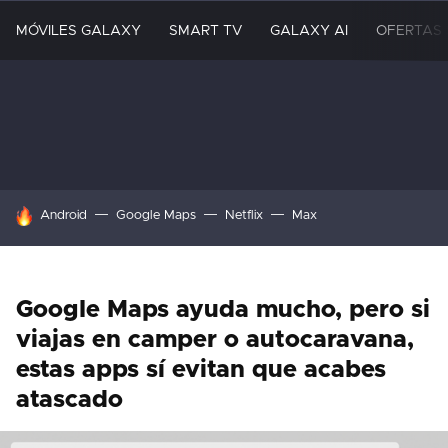
MÓVILES GALAXY
SMART TV
GALAXY AI
OFERTAS
HOY SE HABLA DE
Android
Google Maps
Netflix
Max
Google Maps ayuda mucho, pero si
viajas en camper o autocaravana,
estas apps sí evitan que acabes
atascado