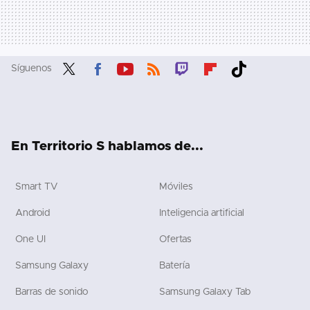
Síguenos
Twit
Fac
You
RSS
Twit
Flip
Tikt
ter
ebo
tub
ch
boa
ok
ok
e
rd
En Territorio S hablamos de...
Smart TV
Móviles
Android
Inteligencia artificial
One UI
Ofertas
Samsung Galaxy
Batería
Barras de sonido
Samsung Galaxy Tab