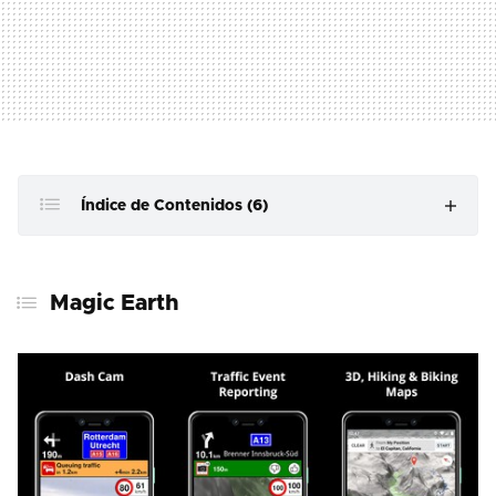
Índice de Contenidos (6)
Magic Earth
Magic Earth
Sygic Truck & Caravan GPS
RV Life
CoPilot GPS Caravan
Campercontact
Consejos rápidos para la ruta