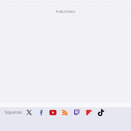
Síguenos
Twit
Fac
You
RSS
Twit
Flip
Tikt
ter
ebo
tub
ch
boa
ok