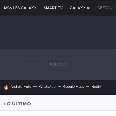
MÓVILES GALAXY
SMART TV
GALAXY AI
OFERTAS
HOY SE HABLA DE
Android Auto
WhatsApp
Google Maps
Netflix
LO ÚLTIMO