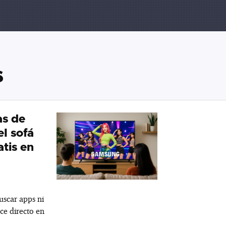
s
as de
el sofá
atis en
uscar apps ni
ce directo en