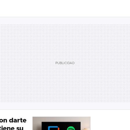
on darte
tiene su