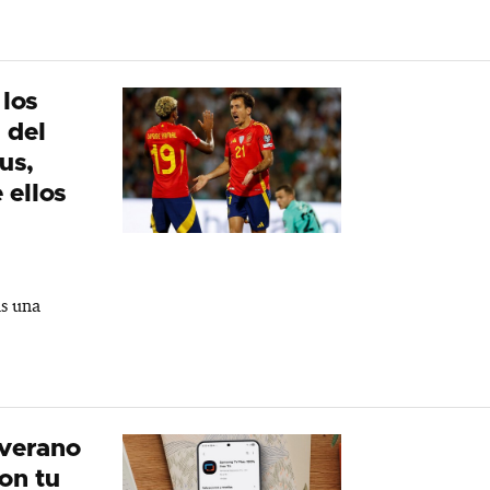
los
 del
us,
ellos
ás una
 verano
on tu