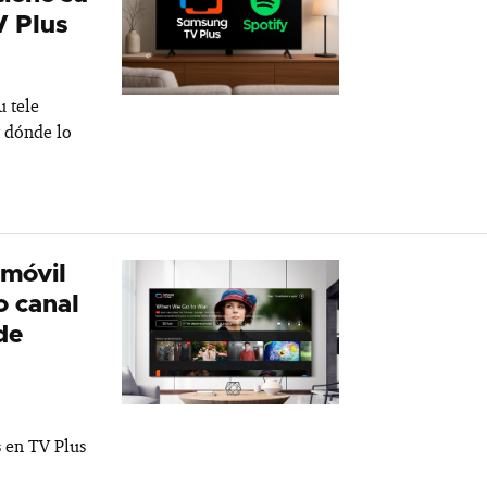
V Plus
u tele
 dónde lo
 móvil
o canal
 de
s en TV Plus