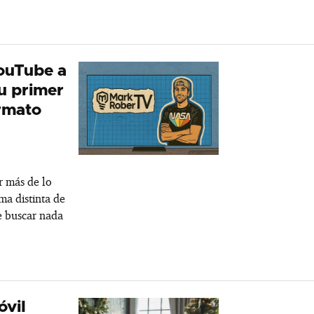
YouTube a
u primer
ormato
r más de lo
ma distinta de
e buscar nada
óvil