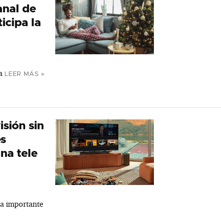
anal de
ticipa la
a
LEER MÁS »
isión sin
es
una tele
na importante