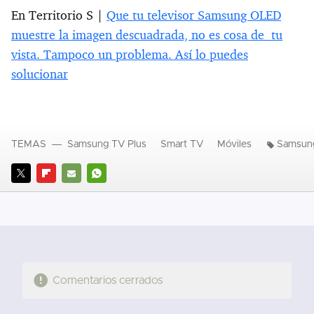
En Territorio S |
Que tu televisor Samsung OLED
muestre la imagen descuadrada, no es cosa de tu
vista. Tampoco un problema. Así lo puedes
solucionar
TEMAS
Samsung TV Plus
Smart TV
Móviles
Samsung
TWITTER
FLIPBOARD
E-
WHATSAPP
MAIL
Comentarios cerrados