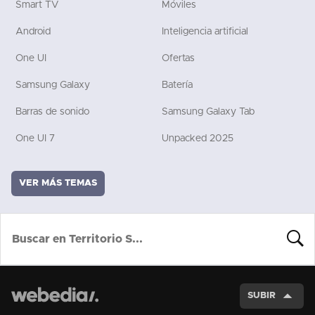
Smart TV
Móviles
Android
Inteligencia artificial
One UI
Ofertas
Samsung Galaxy
Batería
Barras de sonido
Samsung Galaxy Tab
One UI 7
Unpacked 2025
VER MÁS TEMAS
BUSCA
SUBIR