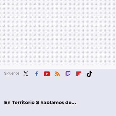
Síguenos
Twit
Fac
You
RSS
Twit
Flip
Tikt
ter
ebo
tub
ch
boa
ok
ok
e
rd
En Territorio S hablamos de...