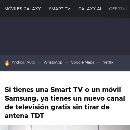
MÓVILES GALAXY
SMART TV
GALAXY AI
OFERTAS
HOY SE HABLA DE
Android Auto
WhatsApp
Google Maps
Netflix
Si tienes una Smart TV o un móvil
Samsung, ya tienes un nuevo canal
de televisión gratis sin tirar de
antena TDT