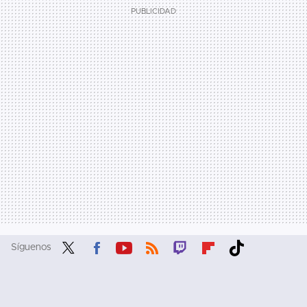
Síguenos
Twit
Fac
You
RSS
Twit
Flip
Tikt
ter
ebo
tub
ch
boa
ok