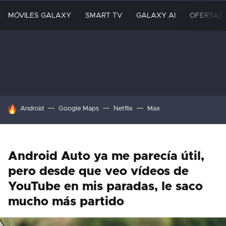
MÓVILES GALAXY
SMART TV
GALAXY AI
OFERTAS
HOY SE HABLA DE
Android
Google Maps
Netflix
Max
Android Auto ya me parecía útil,
pero desde que veo vídeos de
YouTube en mis paradas, le saco
mucho más partido