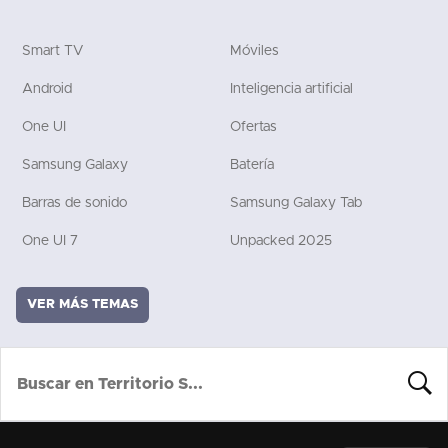
Smart TV
Móviles
Android
Inteligencia artificial
One UI
Ofertas
Samsung Galaxy
Batería
Barras de sonido
Samsung Galaxy Tab
One UI 7
Unpacked 2025
VER MÁS TEMAS
BUSCA