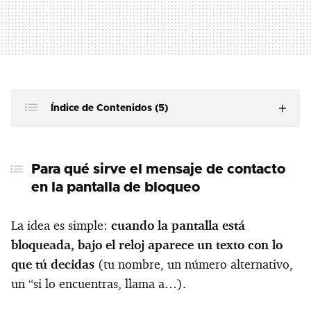
Índice de Contenidos (5)
Para qué sirve el mensaje de contacto en la pantalla de
bloqueo
Para qué sirve el mensaje de contacto
en la pantalla de bloqueo
Activarlo lleva menos que escribir este párrafo
Qué poner (y qué no) en el mensaje
La idea es simple:
cuando la pantalla está
No es magia: sus límites existen
bloqueada, bajo el reloj aparece un texto con lo
que tú decidas
(tu nombre, un número alternativo,
Un par de costumbres que ayudan mucho
un “si lo encuentras, llama a…).