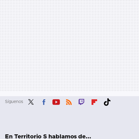
Síguenos
Twit
Fac
You
RSS
Twit
Flip
Tikt
ter
ebo
tub
ch
boa
ok
ok
e
rd
En Territorio S hablamos de...