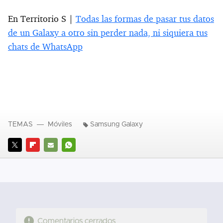
En Territorio S |
Todas las formas de pasar tus datos
de un Galaxy a otro sin perder nada, ni siquiera tus
chats de WhatsApp
TEMAS
Móviles
Samsung Galaxy
TWITTER
FLIPBOARD
E-
WHATSAPP
MAIL
Comentarios cerrados