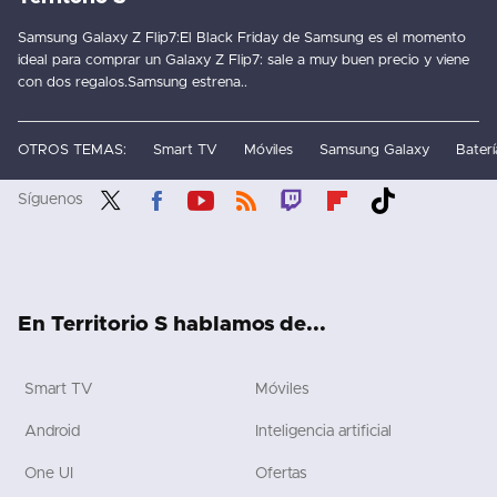
Samsung Galaxy Z Flip7:El Black Friday de Samsung es el momento
ideal para comprar un Galaxy Z Flip7: sale a muy buen precio y viene
con dos regalos.Samsung estrena..
OTROS TEMAS:
Smart TV
Móviles
Samsung Galaxy
Baterí
Síguenos
Twit
Fac
You
RSS
Twit
Flip
Tikt
ter
ebo
tub
ch
boa
ok
ok
e
rd
En Territorio S hablamos de...
Smart TV
Móviles
Android
Inteligencia artificial
One UI
Ofertas