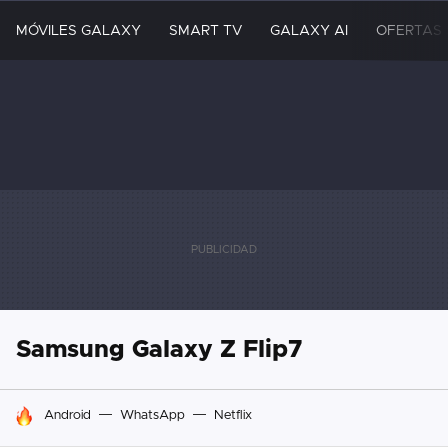
MÓVILES GALAXY
SMART TV
GALAXY AI
OFERTAS
Samsung Galaxy Z Flip7
HOY SE HABLA DE
Android
WhatsApp
Netflix