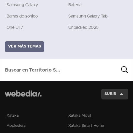
Samsung Galaxy
Batería
Barras de sonido
Samsung Galaxy Tab
One UI 7
Unpacked 2025
VER MÁS TEMAS
BUSCA
SUBIR
Xataka
Xataka Móvil
Applesfera
Xataka Smart Home