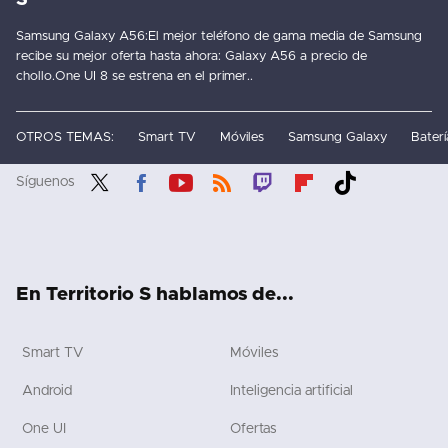
Samsung Galaxy A56:El mejor teléfono de gama media de Samsung
recibe su mejor oferta hasta ahora: Galaxy A56 a precio de
chollo.One UI 8 se estrena en el primer..
OTROS TEMAS:
Smart TV
Móviles
Samsung Galaxy
Baterí
Síguenos
Twit
Fac
You
RSS
Twit
Flip
Tikt
ter
ebo
tub
ch
boa
ok
ok
e
rd
En Territorio S hablamos de...
Smart TV
Móviles
Android
Inteligencia artificial
One UI
Ofertas