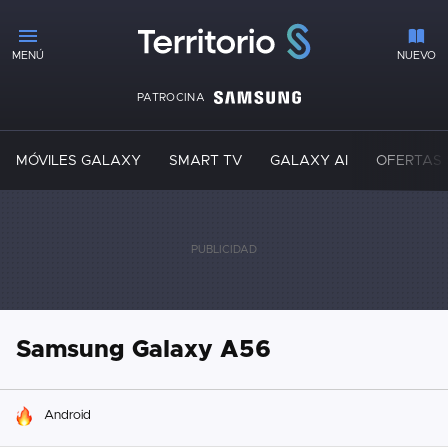
MENÚ
NUEVO
PATROCINA
MÓVILES GALAXY
SMART TV
GALAXY AI
OFERTAS
Samsung Galaxy A56
HOY SE HABLA DE
Android