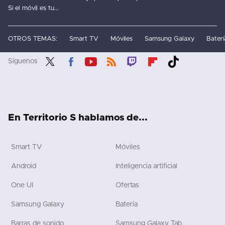
Si el móvil es tu...
OTROS TEMAS:
Smart TV
Móviles
Samsung Galaxy
Baterí
Síguenos
Twit
Fac
You
RSS
Twit
Flip
Tikt
ter
ebo
tub
ch
boa
ok
ok
e
rd
En Territorio S hablamos de...
Smart TV
Móviles
Android
Inteligencia artificial
One UI
Ofertas
Samsung Galaxy
Batería
Barras de sonido
Samsung Galaxy Tab