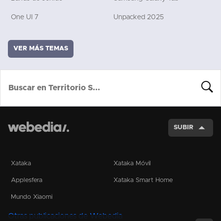
One UI 7
Unpacked 2025
VER MÁS TEMAS
BUSCA
SUBIR
Xataka
Xataka Móvil
Applesfera
Xataka Smart Home
Mundo Xiaomi
Otras publicaciones de Webedia