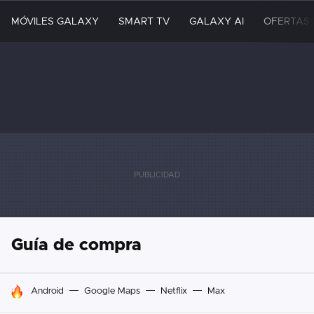
MÓVILES GALAXY
SMART TV
GALAXY AI
OFERTAS
Guía de compra
HOY SE HABLA DE
Android
Google Maps
Netflix
Max