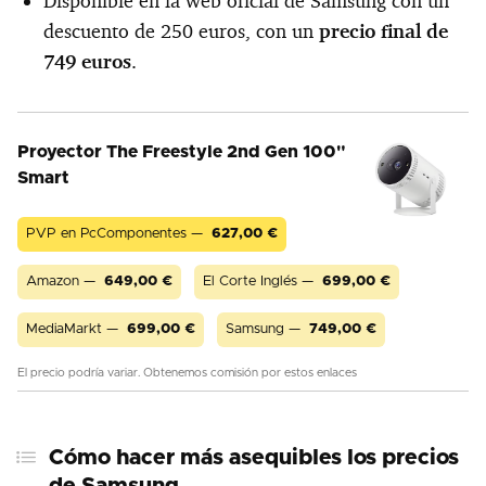
Disponible en la web oficial de Samsung con un
descuento de 250 euros, con un
precio final de
749 euros
.
Proyector The Freestyle 2nd Gen 100"
Smart
PVP en PcComponentes —
627,00
€
Amazon —
649,00
€
El Corte Inglés —
699,00
€
MediaMarkt —
699,00
€
Samsung —
749,00
€
El precio podría variar. Obtenemos comisión por estos enlaces
Cómo hacer más asequibles los precios