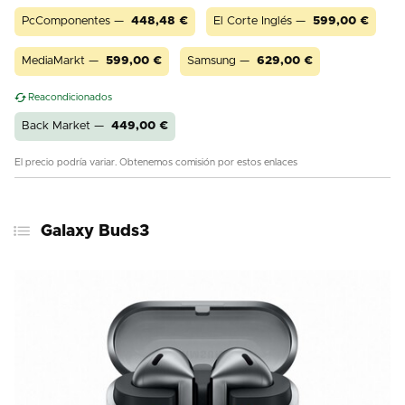
PcComponentes —
448,48
€
El Corte Inglés —
599,00
€
MediaMarkt —
599,00
€
Samsung —
629,00
€
Reacondicionados
Back Market —
449,00
€
El precio podría variar. Obtenemos comisión por estos enlaces
Galaxy Buds3