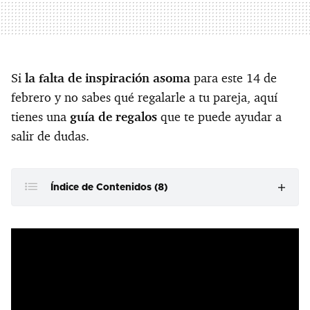
Si
la falta de inspiración asoma
para este 14 de
febrero y no sabes qué regalarle a tu pareja, aquí
tienes una
guía de regalos
que te puede ayudar a
salir de dudas.
Índice de Contenidos (8)
Nuestra selección de dispositivos Samsung para San
Valentín, ¡y con descuento!
Galaxy Watch Ultra
Galaxy Buds3