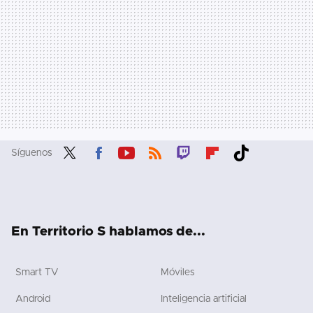
Síguenos
Twit
Fac
You
RSS
Twit
Flip
Tikt
ter
ebo
tub
ch
boa
ok
ok
e
rd
En Territorio S hablamos de...
Smart TV
Móviles
Android
Inteligencia artificial