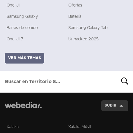
One UI
Ofertas
Samsung Galaxy
Batería
Barras de sonido
Samsung Galaxy Tab
One UI 7
Unpacked 2025
VER MÁS TEMAS
BUSCA
SUBIR
Xataka
Xataka Móvil