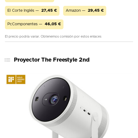
El Corte Inglés —
27,45
€
Amazon —
29,45
€
PcComponentes —
46,05
€
El precio podría variar. Obtenemos comisión por estos enlaces
Proyector The Freestyle 2nd