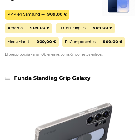
PVP en Samsung —
909,00
€
Amazon —
909,00
€
El Corte Inglés —
909,00
€
MediaMarkt —
909,00
€
PcComponentes —
909,00
€
El precio podría variar. Obtenemos comisión por estos enlaces
Funda Standing Grip Galaxy