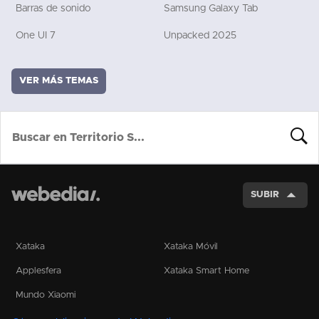
Barras de sonido
Samsung Galaxy Tab
One UI 7
Unpacked 2025
VER MÁS TEMAS
BUSCA
SUBIR
Xataka
Xataka Móvil
Applesfera
Xataka Smart Home
Mundo Xiaomi