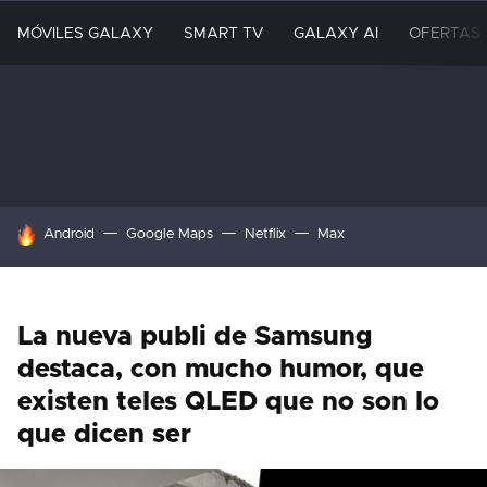
MÓVILES GALAXY
SMART TV
GALAXY AI
OFERTAS
HOY SE HABLA DE
Android
Google Maps
Netflix
Max
La nueva publi de Samsung
destaca, con mucho humor, que
existen teles QLED que no son lo
que dicen ser