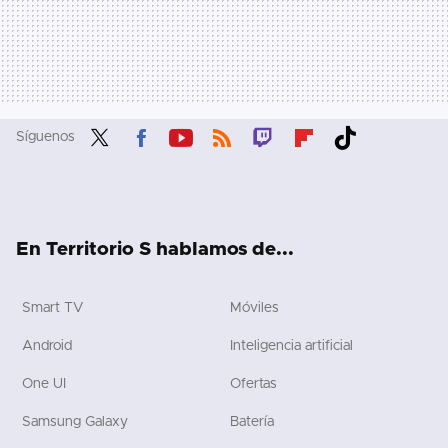
Síguenos
Twit
Fac
You
RSS
Twit
Flip
Tikt
ter
ebo
tub
ch
boa
ok
ok
e
rd
En Territorio S hablamos de...
Smart TV
Móviles
Android
Inteligencia artificial
One UI
Ofertas
Samsung Galaxy
Batería