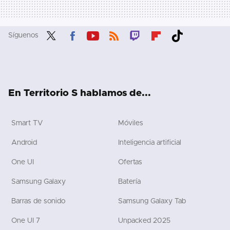
Síguenos
Twit
Fac
You
RSS
Twit
Flip
Tikt
ter
ebo
tub
ch
boa
ok
ok
e
rd
En Territorio S hablamos de...
Smart TV
Móviles
Android
Inteligencia artificial
One UI
Ofertas
Samsung Galaxy
Batería
Barras de sonido
Samsung Galaxy Tab
One UI 7
Unpacked 2025