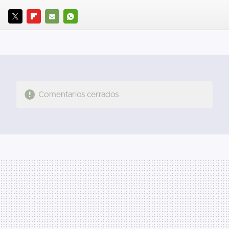
TWITTER
FLIPBOARD
E-
WHATSAPP
MAIL
Comentarios cerrados