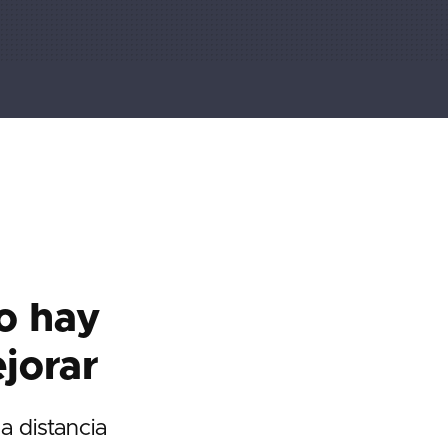
o hay
ejorar
a distancia