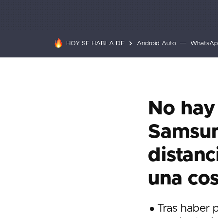
HOY SE HABLA DE
Android Auto
WhatsAp
No hay 
Samsun
distanc
una cos
Tras haber 