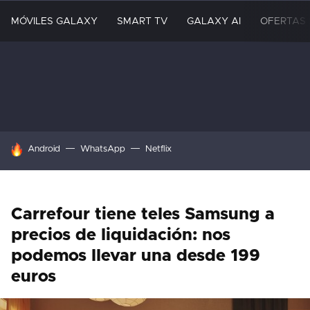
MÓVILES GALAXY
SMART TV
GALAXY AI
OFERTAS
HOY SE HABLA DE
Android
WhatsApp
Netflix
Carrefour tiene teles Samsung a
precios de liquidación: nos
podemos llevar una desde 199
euros