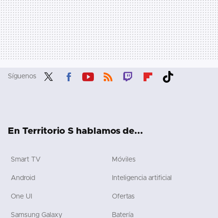
Síguenos
Twit
Fac
You
RSS
Twit
Flip
Tikt
ter
ebo
tub
ch
boa
ok
ok
e
rd
En Territorio S hablamos de...
Smart TV
Móviles
Android
Inteligencia artificial
One UI
Ofertas
Samsung Galaxy
Batería