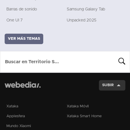
Barras de sonido
Samsung Galaxy Tab
One UI 7
Unpacked 2025
VER MÁS TEMAS
BUSCA
SUBIR
Xataka
Xataka Móvil
Applesfera
Xataka Smart Home
Mundo Xiaomi