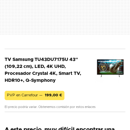
TV Samsung TU43DU7175U 43"
(109,22 cm), LED, 4K UHD,
Procesador Crystal 4K, Smart TV,
HDR10+, Q-Symphony
PVP en Carrefour —
199,00
€
El precio podría variar. Obtenemos comisión por estos enlaces
A este precio, muy difícil encontrar una