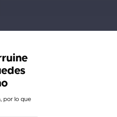
rruine
puedes
ño
, por lo que