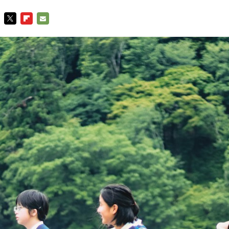
TWITTER
FLIPBOARD
E-
MAIL