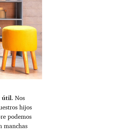
útil
. Nos
estros hijos
mpre podemos
on manchas