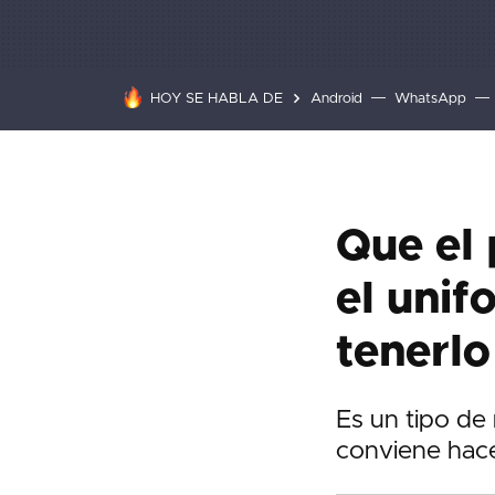
HOY SE HABLA DE
Android
WhatsApp
Que el 
el unif
tenerl
Es un tipo de
conviene hace