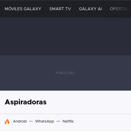
MÓVILES GALAXY
SMART TV
GALAXY AI
OFERTAS
Aspiradoras
HOY SE HABLA DE
Android
WhatsApp
Netflix