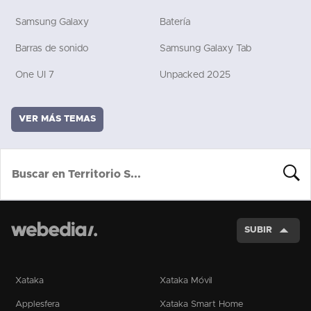
Samsung Galaxy
Batería
Barras de sonido
Samsung Galaxy Tab
One UI 7
Unpacked 2025
VER MÁS TEMAS
BUSCA
SUBIR
Xataka
Xataka Móvil
Applesfera
Xataka Smart Home