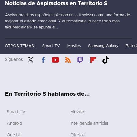
Noticias de Aspiradoras en Territorio S
Aspiradoras:Los españoles piensan en la limpieza como una forma de
mejorar el estado emocional. Y automatizarla lo hace todo más
fácil.MediaMark se apunta al...
OTROS TEMAS:
Smart TV
Móviles
Samsung Galaxy
Baterí
Síguenos
Twit
Fac
You
RSS
Twit
Flip
Tikt
ter
ebo
tub
ch
boa
ok
ok
e
rd
En Territorio S hablamos de...
Smart TV
Móviles
Android
Inteligencia artificial
One UI
Ofertas