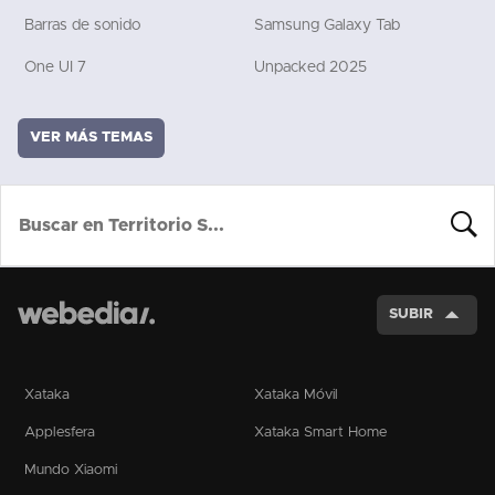
Barras de sonido
Samsung Galaxy Tab
One UI 7
Unpacked 2025
VER MÁS TEMAS
BUSCA
SUBIR
Xataka
Xataka Móvil
Applesfera
Xataka Smart Home
Mundo Xiaomi