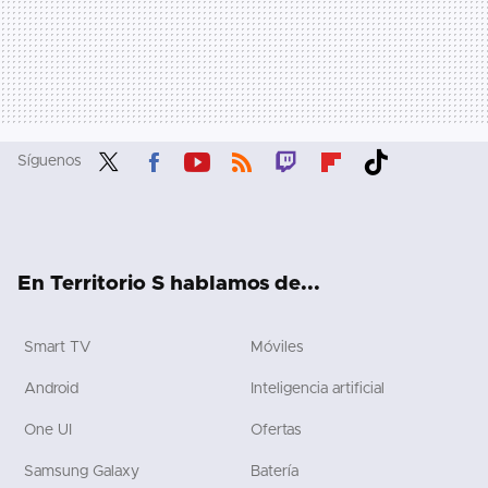
Síguenos
Twit
Fac
You
RSS
Twit
Flip
Tikt
ter
ebo
tub
ch
boa
ok
ok
e
rd
En Territorio S hablamos de...
Smart TV
Móviles
Android
Inteligencia artificial
One UI
Ofertas
Samsung Galaxy
Batería