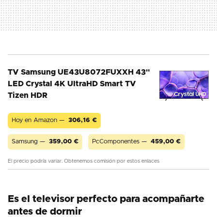
TV Samsung UE43U8072FUXXH 43"
LED Crystal 4K UltraHD Smart TV
Tizen HDR
Hoy en Amazon —
306,16
€
Samsung —
359,00
€
PcComponentes —
459,00
€
El precio podría variar. Obtenemos comisión por estos enlaces
Es el televisor perfecto para acompañarte
antes de dormir