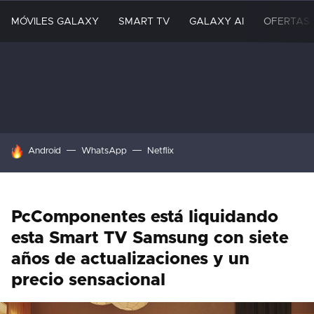
MÓVILES GALAXY
SMART TV
GALAXY AI
OFERTAS
HOY SE HABLA DE
Android
WhatsApp
Netflix
PcComponentes está liquidando
esta Smart TV Samsung con siete
años de actualizaciones y un
precio sensacional