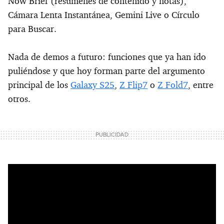
Now Brief (resúmenes de contenido y notas),
Cámara Lenta Instantánea, Gemini Live o Círculo
para Buscar.
Nada de demos a futuro: funciones que ya han ido
puliéndose y que hoy forman parte del argumento
principal de los
Galaxy S25
,
Z Flip7
o
Z Fold7
, entre
otros.