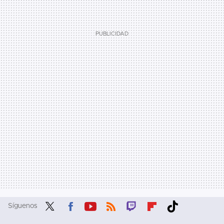
Síguenos
Twit
Fac
You
RSS
Twit
Flip
Tikt