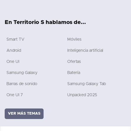
ter
ebo
tub
ch
boa
ok
ok
e
rd
En Territorio S hablamos de...
Smart TV
Móviles
Android
Inteligencia artificial
One UI
Ofertas
Samsung Galaxy
Batería
Barras de sonido
Samsung Galaxy Tab
One UI 7
Unpacked 2025
VER MÁS TEMAS