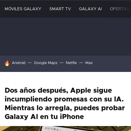
MÓVILES GALAXY
SMART TV
GALAXY AI
OFERTAS
HOY SE HABLA DE
Android
Google Maps
Netflix
Max
Dos años después, Apple sigue
incumpliendo promesas con su IA.
Mientras lo arregla, puedes probar
Galaxy AI en tu iPhone