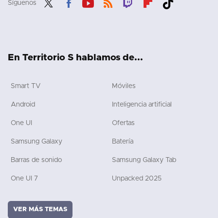
Síguenos
Twit
Fac
You
RSS
Twit
Flip
Tikt
ter
ebo
tub
ch
boa
ok
ok
e
rd
En Territorio S hablamos de...
Smart TV
Móviles
Android
Inteligencia artificial
One UI
Ofertas
Samsung Galaxy
Batería
Barras de sonido
Samsung Galaxy Tab
One UI 7
Unpacked 2025
VER MÁS TEMAS