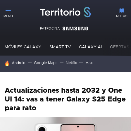
MENÚ
NUEVO
PATROCINA
MÓVILES GALAXY
SMART TV
GALAXY AI
OFERTAS
HOY SE HABLA DE
Android
Google Maps
Netflix
Max
Actualizaciones hasta 2032 y One
UI 14: vas a tener Galaxy S25 Edge
para rato