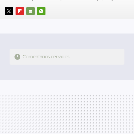
TWITTER
FLIPBOARD
E-
WHATSAPP
MAIL
Comentarios cerrados