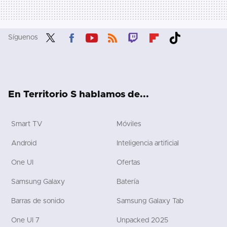
Síguenos
Twit
Fac
You
RSS
Twit
Flip
Tikt
ter
ebo
tub
ch
boa
ok
ok
e
rd
En Territorio S hablamos de...
Smart TV
Móviles
Android
Inteligencia artificial
One UI
Ofertas
Samsung Galaxy
Batería
Barras de sonido
Samsung Galaxy Tab
One UI 7
Unpacked 2025