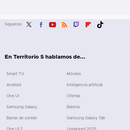
Síguenos
Twit
Fac
You
RSS
Twit
Flip
Tikt
ter
ebo
tub
ch
boa
ok
ok
e
rd
En Territorio S hablamos de...
Smart TV
Móviles
Android
Inteligencia artificial
One UI
Ofertas
Samsung Galaxy
Batería
Barras de sonido
Samsung Galaxy Tab
One UI 7
Unpacked 2025