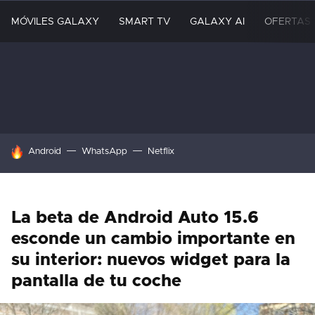
MÓVILES GALAXY
SMART TV
GALAXY AI
OFERTAS
HOY SE HABLA DE
Android
WhatsApp
Netflix
La beta de Android Auto 15.6
esconde un cambio importante en
su interior: nuevos widget para la
pantalla de tu coche