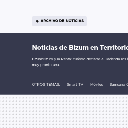
ARCHIVO DE NOTICIAS
Noticias de Bizum en Territori
Bizum:Bizum y la Renta: cuándo declarar a Hacienda los i
muy pronto una..
OTROS TEMAS:
Smart TV
Móviles
Samsung G