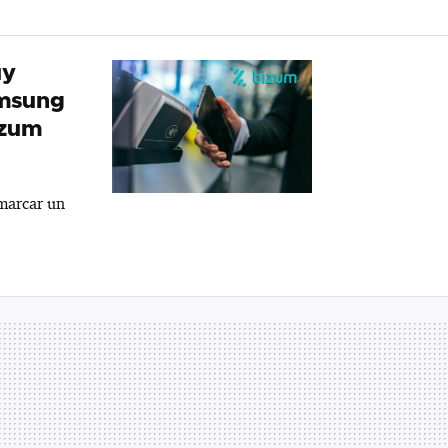
uy
amsung
izum
marcar un