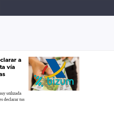
clarar a
ta vía
as
uy utilizada
s declarar tus