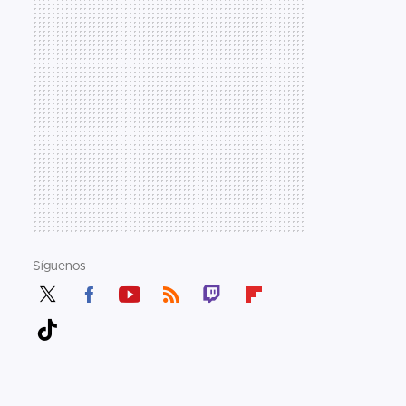
Síguenos
Twit
Fac
You
RSS
Twit
Flip
ter
ebo
tub
ch
boa
Tikt
ok
e
rd
ok