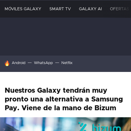
MÓVILES GALAXY
SMART TV
GALAXY AI
OFERTAS
HOY SE HABLA DE
Android
WhatsApp
Netflix
Nuestros Galaxy tendrán muy
pronto una alternativa a Samsung
Pay. Viene de la mano de Bizum