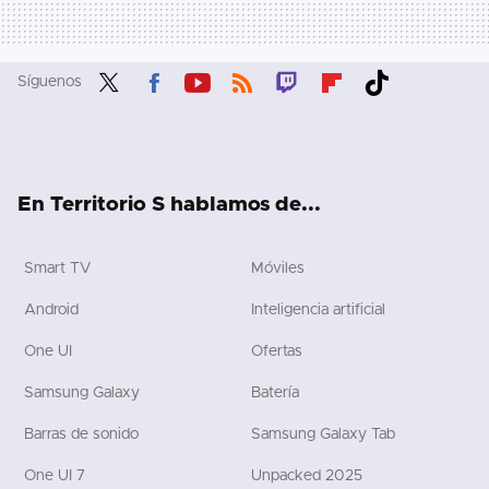
Síguenos
Twit
Fac
You
RSS
Twit
Flip
Tikt
ter
ebo
tub
ch
boa
ok
ok
e
rd
En Territorio S hablamos de...
Smart TV
Móviles
Android
Inteligencia artificial
One UI
Ofertas
Samsung Galaxy
Batería
Barras de sonido
Samsung Galaxy Tab
One UI 7
Unpacked 2025