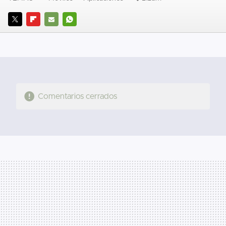
TWITTER
FLIPBOARD
E-
WHATSAPP
MAIL
Comentarios cerrados