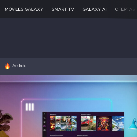
MÓVILES GALAXY
SMART TV
GALAXY AI
OFERTAS
HOY SE HABLA DE
Android