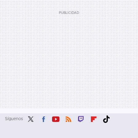
Síguenos
Twit
Fac
You
RSS
Twit
Flip
Tikt
ter
ebo
tub
ch
boa
ok