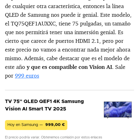
de cualquier otra característica, entonces la línea
QLED de Samsung nos puede ir genial. Este modelo,
el TQ75QEF1AUXXC, tiene 75 pulgadas, un tamaño
que nos permitirá tener una inmersión genial. Es
cierto que carece de puertos HDMI 2.1, pero por
este precio no vamos a encontrar nada mejor ahora
mismo. Además, cabe destacar que es el modelo de
este año
y que es compatible con Vision AI
. Sale
por
999 euros
TV 75" QLED QEF1 4K Samsung
Vision AI Smart TV 2025
Hoy en Samsung —
999,00
€
El precio podría variar. Obtenemos comisión por estos enlaces