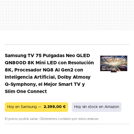
Samsung TV 75 Pulgadas Neo QLED
QN800D 8K Mini LED con Resolución
8K, Procesador NQ8 AI Gen2 con
Inteligencia Artificial, Dolby Atmosy
Q-Symphony, el Mejor Smart TV y
Slim One Connect
Hoy en Samsung —
2.399,00
€
Hoy sin stock en Amazon
El precio podría variar. Obtenemos comisión por estos enlaces