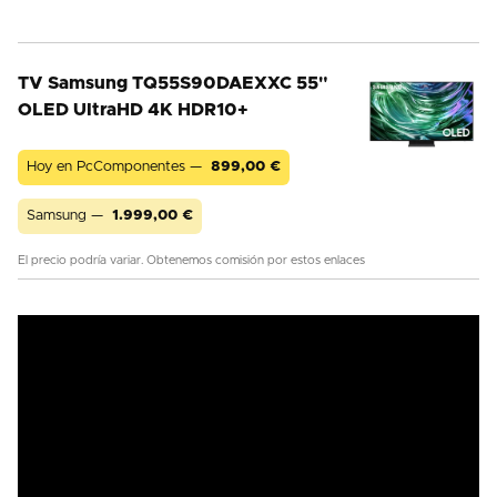
TV Samsung TQ55S90DAEXXC 55"
OLED UltraHD 4K HDR10+
Hoy en PcComponentes —
899,00
€
Samsung —
1.999,00
€
El precio podría variar. Obtenemos comisión por estos enlaces