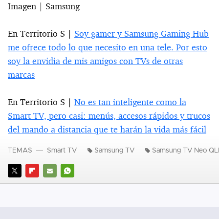
Imagen | Samsung
En Territorio S |
Soy gamer y Samsung Gaming Hub
me ofrece todo lo que necesito en una tele. Por esto
soy la envidia de mis amigos con TVs de otras
marcas
En Territorio S |
No es tan inteligente como la
Smart TV, pero casi: menús, accesos rápidos y trucos
del mando a distancia que te harán la vida más fácil
TEMAS
Smart TV
Samsung TV
Samsung TV Neo Q
TWITTER
FLIPBOARD
E-
WHATSAPP
MAIL