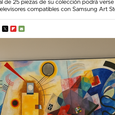
ial de 25 piezas de su colección podrá verse
 televisores compatibles con Samsung Art St
TWITTER
FLIPBOARD
E-
MAIL