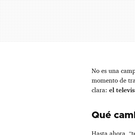
No es una campa
momento de tra
clara:
el televi
Qué camb
Hasta ahora, “te