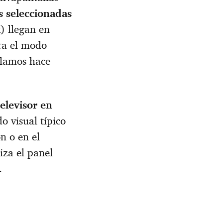
s seleccionadas
) llegan en
ara el modo
blamos hace
elevisor en
o visual típico
n o en el
iza el panel
.