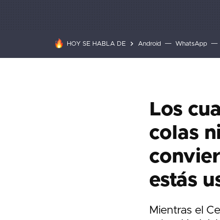
HOY SE HABLA DE
Android
WhatsApp
Los cu
colas n
convier
estás 
Mientras el C