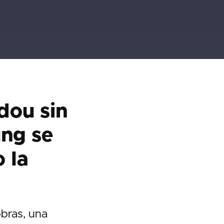
dou sin
ung se
 la
bras, una