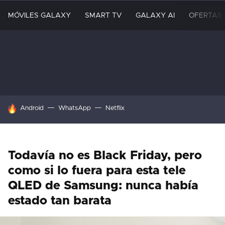
MÓVILES GALAXY
SMART TV
GALAXY AI
OFERTAS
HOY SE HABLA DE
Android
WhatsApp
Netflix
Todavía no es Black Friday, pero
como si lo fuera para esta tele
QLED de Samsung: nunca había
estado tan barata