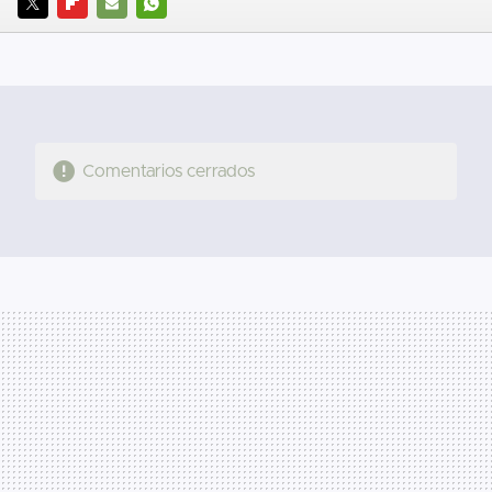
TWITTER
FLIPBOARD
E-
WHATSAPP
MAIL
Comentarios cerrados