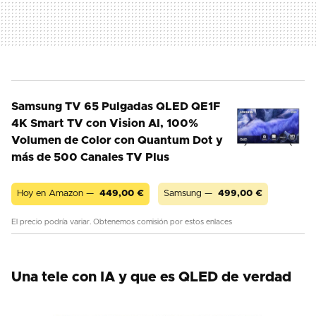
Samsung TV 65 Pulgadas QLED QE1F
4K Smart TV con Vision AI, 100%
Volumen de Color con Quantum Dot y
más de 500 Canales TV Plus
Hoy en Amazon —
449,00
€
Samsung —
499,00
€
El precio podría variar. Obtenemos comisión por estos enlaces
Una tele con IA y que es QLED de verdad