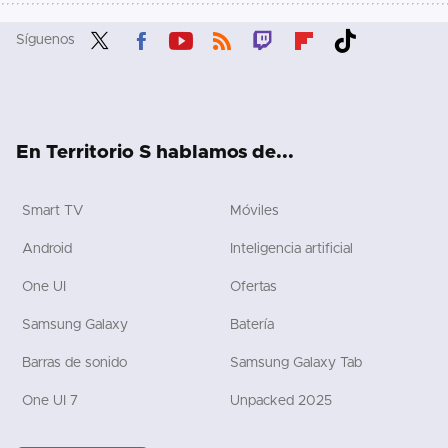
Síguenos
Twit
Fac
You
RSS
Twit
Flip
Tikt
ter
ebo
tub
ch
boa
ok
ok
e
rd
En Territorio S hablamos de...
Smart TV
Móviles
Android
Inteligencia artificial
One UI
Ofertas
Samsung Galaxy
Batería
Barras de sonido
Samsung Galaxy Tab
One UI 7
Unpacked 2025