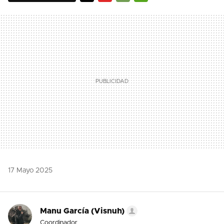
TWITTER
FLIPBOARD
E-
WHATSAPP
MAIL
17 Mayo 2025
Manu García (Visnuh)
Coordinador