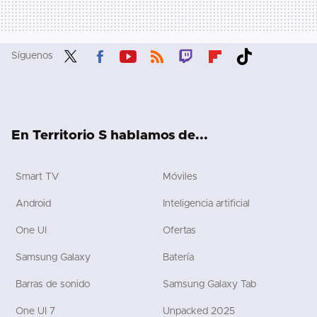
Síguenos
Twit
Fac
You
RSS
Twit
Flip
Tikt
ter
ebo
tub
ch
boa
ok
ok
e
rd
En Territorio S hablamos de...
Smart TV
Móviles
Android
Inteligencia artificial
One UI
Ofertas
Samsung Galaxy
Batería
Barras de sonido
Samsung Galaxy Tab
One UI 7
Unpacked 2025