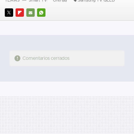
TEMAS
Smart TV
Ofertas
Samsung TV QLED
TWITTER
FLIPBOARD
E-
WHATSAPP
MAIL
Comentarios cerrados