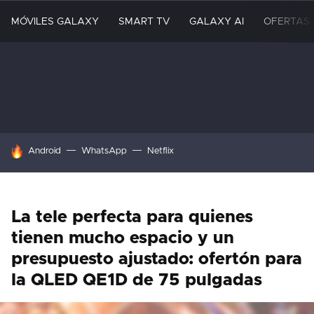
MÓVILES GALAXY
SMART TV
GALAXY AI
OFERTAS
HOY SE HABLA DE
Android
WhatsApp
Netflix
La tele perfecta para quienes
tienen mucho espacio y un
presupuesto ajustado: ofertón para
la QLED QE1D de 75 pulgadas