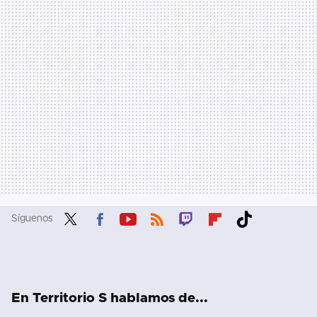
Síguenos
Twit
Fac
You
RSS
Twit
Flip
Tikt
ter
ebo
tub
ch
boa
ok
ok
e
rd
En Territorio S hablamos de...