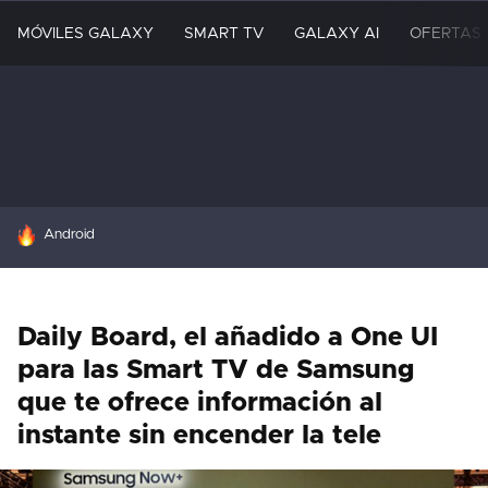
MÓVILES GALAXY
SMART TV
GALAXY AI
OFERTAS
HOY SE HABLA DE
Android
Daily Board, el añadido a One UI
para las Smart TV de Samsung
que te ofrece información al
instante sin encender la tele