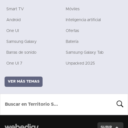
Smart TV
Móviles
Android
Inteligencia artificial
One UI
Ofertas
Samsung Galaxy
Batería
Barras de sonido
Samsung Galaxy Tab
One UI 7
Unpacked 2025
VER MÁS TEMAS
BUSCA
SUBIR