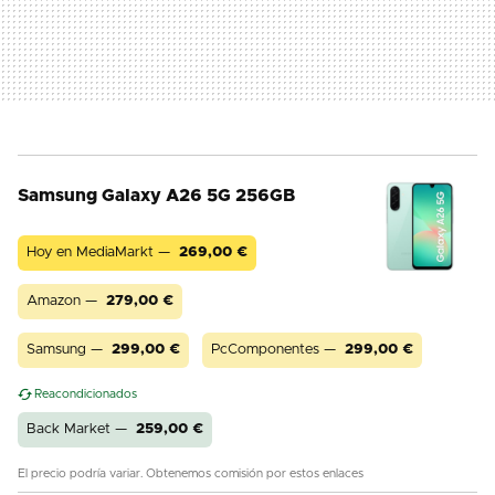
Samsung Galaxy A26 5G 256GB
Hoy en MediaMarkt —
269,00
€
Amazon —
279,00
€
Samsung —
299,00
€
PcComponentes —
299,00
€
Reacondicionados
Back Market —
259,00
€
El precio podría variar. Obtenemos comisión por estos enlaces