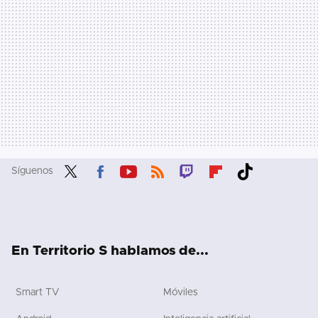
Síguenos
Twit
Fac
You
RSS
Twit
Flip
Tikt
ter
ebo
tub
ch
boa
ok
ok
e
rd
En Territorio S hablamos de...
Smart TV
Móviles