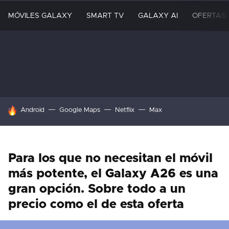
MÓVILES GALAXY
SMART TV
GALAXY AI
OFERTAS
HOY SE HABLA DE
Android
Google Maps
Netflix
Max
Para los que no necesitan el móvil
más potente, el Galaxy A26 es una
gran opción. Sobre todo a un
precio como el de esta oferta