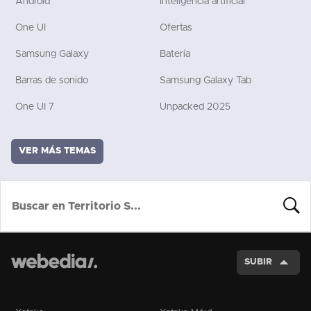
Android
Inteligencia artificial
One UI
Ofertas
Samsung Galaxy
Batería
Barras de sonido
Samsung Galaxy Tab
One UI 7
Unpacked 2025
VER MÁS TEMAS
BUSCA
SUBIR