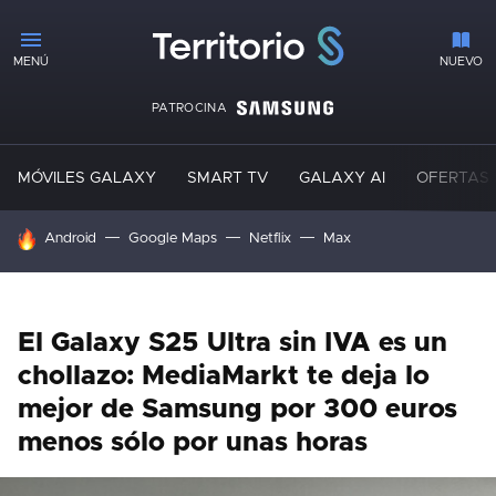
MENÚ
NUEVO
PATROCINA
MÓVILES GALAXY
SMART TV
GALAXY AI
OFERTAS
HOY SE HABLA DE
Android
Google Maps
Netflix
Max
El Galaxy S25 Ultra sin IVA es un
chollazo: MediaMarkt te deja lo
mejor de Samsung por 300 euros
menos sólo por unas horas