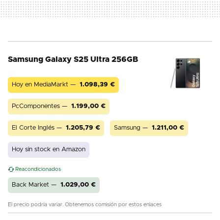
Samsung Galaxy S25 Ultra 256GB
Hoy en MediaMarkt —
1.098,39
€
PcComponentes —
1.199,00
€
El Corte Inglés —
1.205,79
€
Samsung —
1.211,00
€
Hoy sin stock en Amazon
Reacondicionados
Back Market —
1.029,00
€
El precio podría variar. Obtenemos comisión por estos enlaces