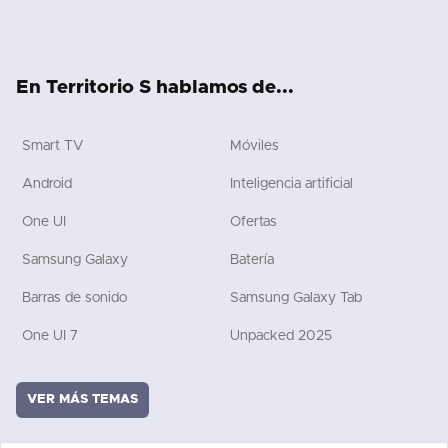
Twit
Fac
You
RSS
Twit
Flip
Tikt
ter
ebo
tub
ch
boa
ok
ok
e
rd
En Territorio S hablamos de...
Smart TV
Móviles
Android
Inteligencia artificial
One UI
Ofertas
Samsung Galaxy
Batería
Barras de sonido
Samsung Galaxy Tab
One UI 7
Unpacked 2025
VER MÁS TEMAS