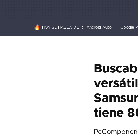
HOY SE HABLA DE
Android Auto
Google 
Buscab
versáti
Samsung
tiene 
PcComponentes