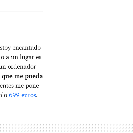
Estoy encantado
do a un lugar es
 un ordenador
y que me pueda
nentes me pone
solo
699 euros
.