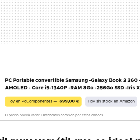
PC Portable convertible Samsung -Galaxy Book 3 360 
AMOLED - Core i5-1340P -RAM 8Go -256Go SSD -Iris Xe
Hoy en PcComponentes —
699,00
€
Hoy sin stock en Amazon
El precio podría variar. Obtenemos comisión por estos enlaces