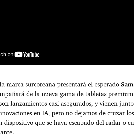
 la marca surcoreana presentará el esperado
Sam
ompañará de la nueva gama de tabletas premium
 son lanzamientos casi asegurados, y vienen junt
nnovaciones en IA, pero no dejamos de cruzar lo
 dispositivo que se haya escapado del radar o cu
ante.