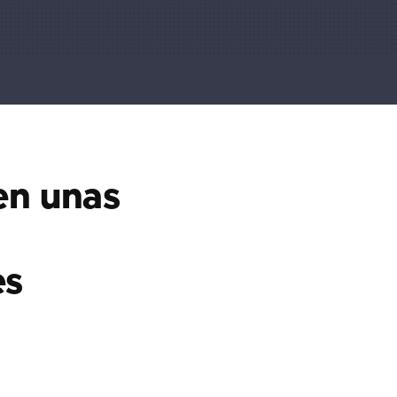
en unas
es