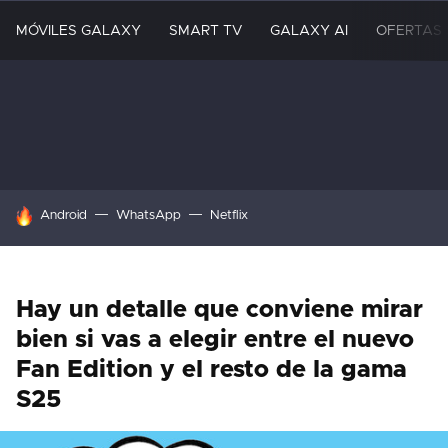
MÓVILES GALAXY
SMART TV
GALAXY AI
OFERTAS
HOY SE HABLA DE
Android
WhatsApp
Netflix
Hay un detalle que conviene mirar
bien si vas a elegir entre el nuevo
Fan Edition y el resto de la gama
S25