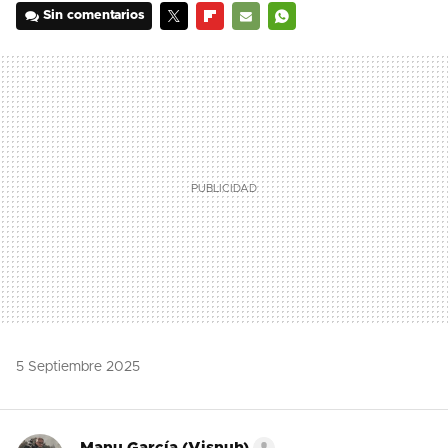
Sin comentarios
TWITTER
FLIPBOARD
E-
WHATSAPP
MAIL
5 Septiembre 2025