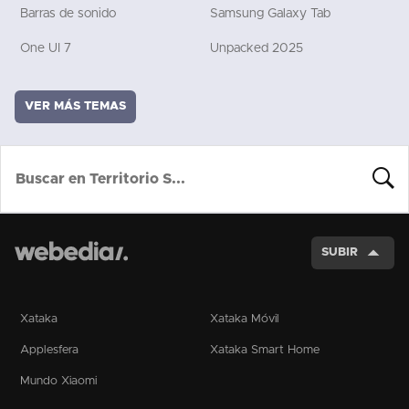
Barras de sonido
Samsung Galaxy Tab
One UI 7
Unpacked 2025
VER MÁS TEMAS
BUSCA
SUBIR
Xataka
Xataka Móvil
Applesfera
Xataka Smart Home
Mundo Xiaomi