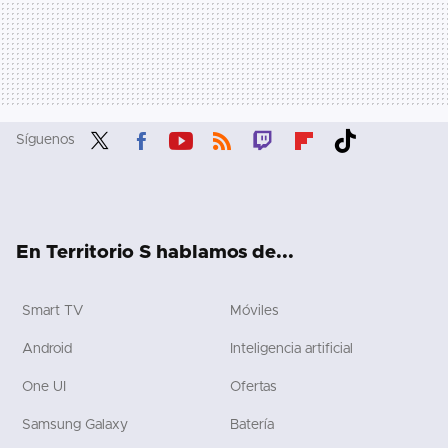
Síguenos
Twit
Fac
You
RSS
Twit
Flip
Tikt
ter
ebo
tub
ch
boa
ok
ok
e
rd
En Territorio S hablamos de...
Smart TV
Móviles
Android
Inteligencia artificial
One UI
Ofertas
Samsung Galaxy
Batería