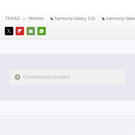
TEMAS
Móviles
Samsung Galaxy S25
Samsung Galax
TWITTER
FLIPBOARD
E-
WHATSAPP
MAIL
Comentarios cerrados