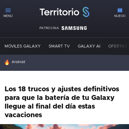
MENÚ
NUEVO
PATROCINA
MÓVILES GALAXY
SMART TV
GALAXY AI
OFERTAS
HOY SE HABLA DE
Android
Los 18 trucos y ajustes definitivos
para que la batería de tu Galaxy
llegue al final del día estas
vacaciones