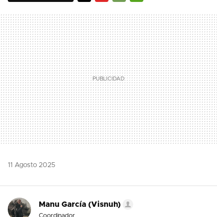
TWITTER
FLIPBOARD
E-
WHATSAPP
MAIL
11 Agosto 2025
Manu García (Visnuh)
Coordinador