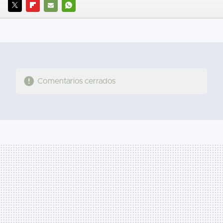
TWITTER
FLIPBOARD
E-
WHATSAPP
MAIL
Comentarios cerrados