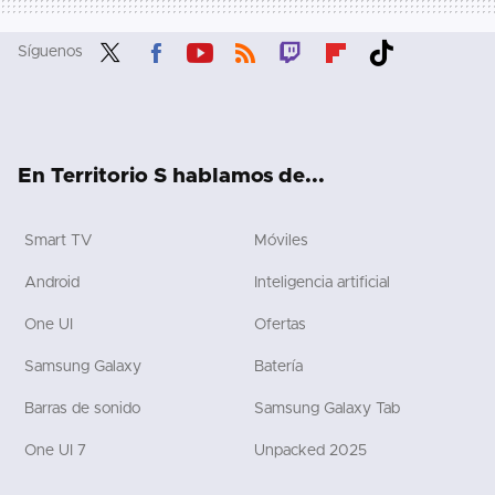
Síguenos
Twit
Fac
You
RSS
Twit
Flip
Tikt
ter
ebo
tub
ch
boa
ok
ok
e
rd
En Territorio S hablamos de...
Smart TV
Móviles
Android
Inteligencia artificial
One UI
Ofertas
Samsung Galaxy
Batería
Barras de sonido
Samsung Galaxy Tab
One UI 7
Unpacked 2025