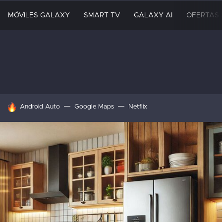
MÓVILES GALAXY
SMART TV
GALAXY AI
OFERTAS
HOY SE HABLA DE
Android Auto
Google Maps
Netflix