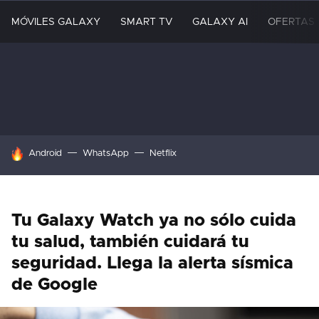
MÓVILES GALAXY
SMART TV
GALAXY AI
OFERTAS
HOY SE HABLA DE
Android
WhatsApp
Netflix
Tu Galaxy Watch ya no sólo cuida
tu salud, también cuidará tu
seguridad. Llega la alerta sísmica
de Google