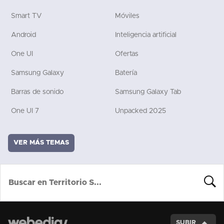
Smart TV
Móviles
Android
Inteligencia artificial
One UI
Ofertas
Samsung Galaxy
Batería
Barras de sonido
Samsung Galaxy Tab
One UI 7
Unpacked 2025
VER MÁS TEMAS
BUSCA
SUBIR