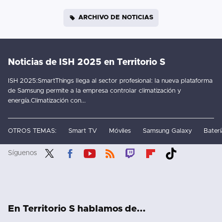
ARCHIVO DE NOTICIAS
Noticias de ISH 2025 en Territorio S
ISH 2025:SmartThings llega al sector profesional: la nueva plataforma
de Samsung permite a la empresa controlar climatización y
energía.Climatización con...
OTROS TEMAS:
Smart TV
Móviles
Samsung Galaxy
Baterí
Síguenos
Twit
Fac
You
RSS
Twit
Flip
Tikt
ter
ebo
tub
ch
boa
ok
ok
e
rd
En Territorio S hablamos de...