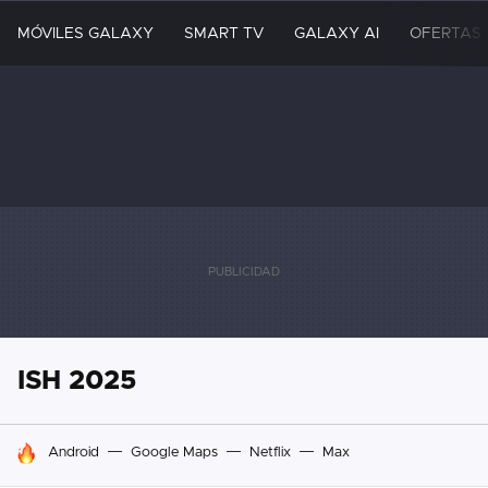
MÓVILES GALAXY
SMART TV
GALAXY AI
OFERTAS
ISH 2025
HOY SE HABLA DE
Android
Google Maps
Netflix
Max