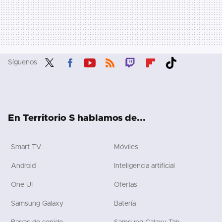
Síguenos
Twit
Fac
You
RSS
Twit
Flip
Tikt
ter
ebo
tub
ch
boa
ok
ok
e
rd
En Territorio S hablamos de...
Smart TV
Móviles
Android
Inteligencia artificial
One UI
Ofertas
Samsung Galaxy
Batería