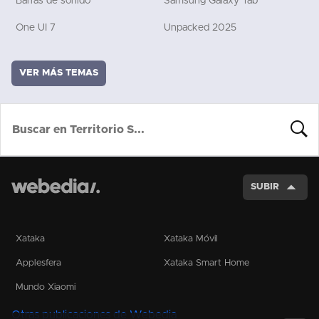
Barras de sonido
Samsung Galaxy Tab
One UI 7
Unpacked 2025
VER MÁS TEMAS
BUSCA
SUBIR
Xataka
Xataka Móvil
Applesfera
Xataka Smart Home
Mundo Xiaomi
Otras publicaciones de Webedia