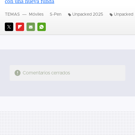
con una nueva funda
TEMAS
Móviles
S-Pen
Unpacked 2025
Unpacked
TWITTER
FLIPBOARD
E-
WHATSAPP
MAIL
Comentarios cerrados