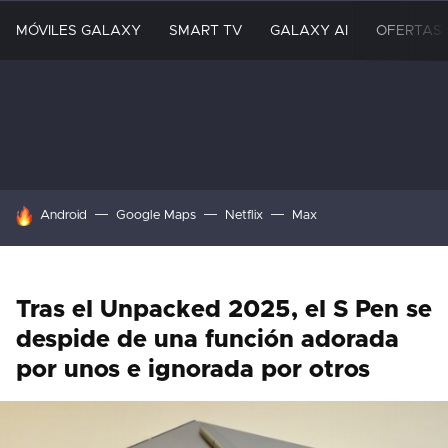
MÓVILES GALAXY
SMART TV
GALAXY AI
OFERTAS
HOY SE HABLA DE
Android
Google Maps
Netflix
Max
Tras el Unpacked 2025, el S Pen se
despide de una función adorada
por unos e ignorada por otros