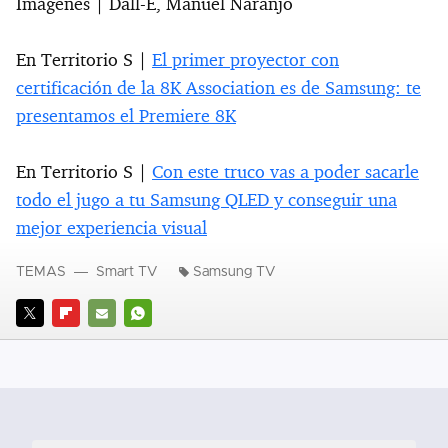
Imágenes | Dall-E, Manuel Naranjo
En Territorio S |
El primer proyector con
certificación de la 8K Association es de Samsung: te
presentamos el Premiere 8K
En Territorio S |
Con este truco vas a poder sacarle
todo el jugo a tu Samsung QLED y conseguir una
mejor experiencia visual
TEMAS
Smart TV
Samsung TV
TWITTER
FLIPBOARD
E-
WHATSAPP
MAIL