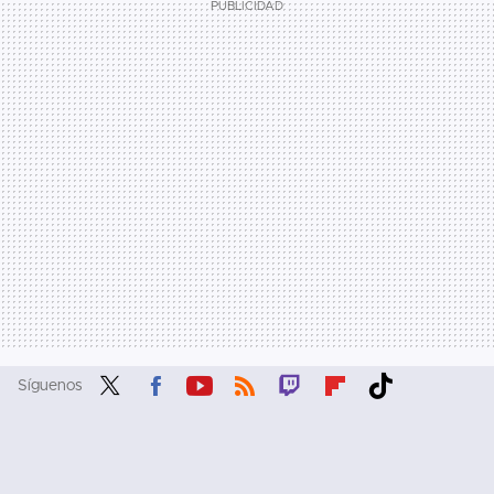
Síguenos
Twit
Fac
You
RSS
Twit
Flip
Tikt
ter
ebo
tub
ch
boa
ok
ok
e
rd