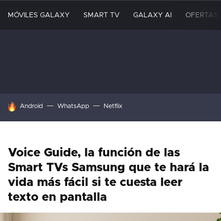
MÓVILES GALAXY
SMART TV
GALAXY AI
OFERTAS
HOY SE HABLA DE
Android
WhatsApp
Netflix
Voice Guide, la función de las
Smart TVs Samsung que te hará la
vida más fácil si te cuesta leer
texto en pantalla