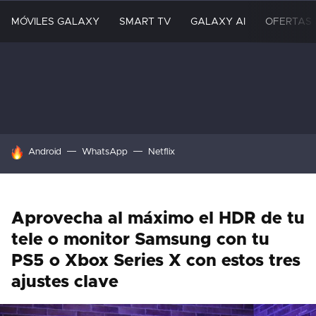
MÓVILES GALAXY
SMART TV
GALAXY AI
OFERTAS
HOY SE HABLA DE
Android
WhatsApp
Netflix
Aprovecha al máximo el HDR de tu
tele o monitor Samsung con tu
PS5 o Xbox Series X con estos tres
ajustes clave