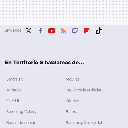
Síguenos
Twit
Fac
You
RSS
Twit
Flip
Tikt
ter
ebo
tub
ch
boa
ok
ok
e
rd
En Territorio S hablamos de...
Smart TV
Móviles
Android
Inteligencia artificial
One UI
Ofertas
Samsung Galaxy
Batería
Barras de sonido
Samsung Galaxy Tab