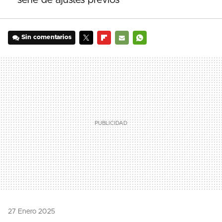
serie de ajustes previos
Sin comentarios
TWITTER
FLIPBOARD
E-
WHATSAPP
MAIL
27 Enero 2025