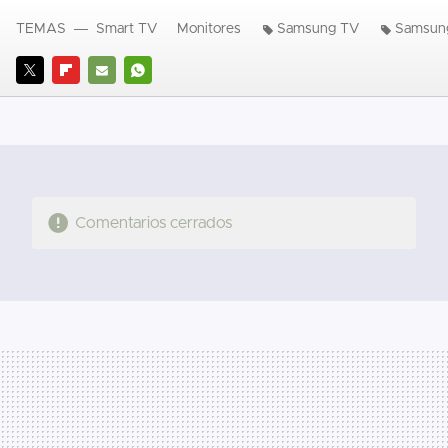
TEMAS
Smart TV
Monitores
Samsung TV
Samsun
TWITTER
FLIPBOARD
E-
WHATSAPP
MAIL
Comentarios cerrados