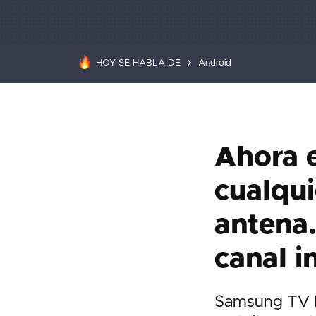
HOY SE HABLA DE
Android
Ahora e
cualqui
antena.
canal i
Samsung TV P