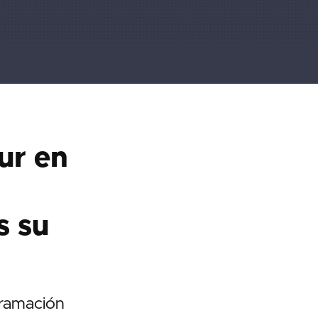
ur en
s su
gramación