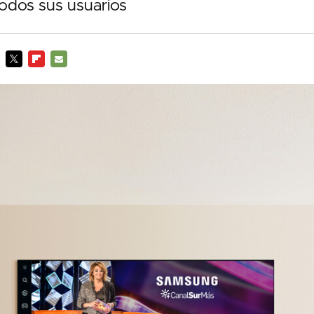
todos sus usuarios
TWITTER
FLIPBOARD
E-
MAIL