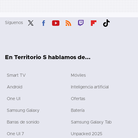
Síguenos
Twit
Fac
You
RSS
Twit
Flip
Tikt
ter
ebo
tub
ch
boa
ok
ok
e
rd
En Territorio S hablamos de...
Smart TV
Móviles
Android
Inteligencia artificial
One UI
Ofertas
Samsung Galaxy
Batería
Barras de sonido
Samsung Galaxy Tab
One UI 7
Unpacked 2025