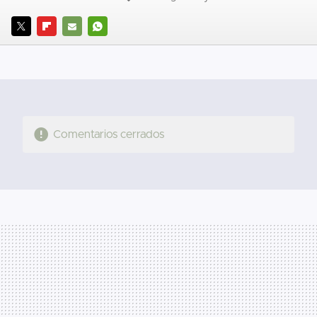
TWITTER
FLIPBOARD
E-
WHATSAPP
MAIL
Comentarios cerrados