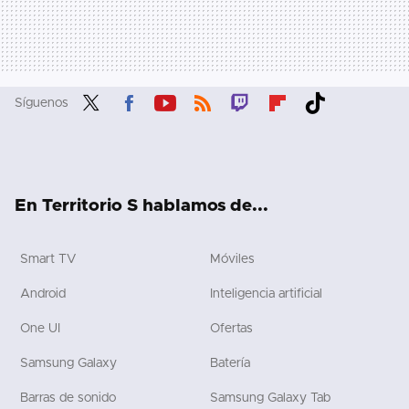
Síguenos
Twit
Fac
You
RSS
Twit
Flip
Tikt
ter
ebo
tub
ch
boa
ok
ok
e
rd
En Territorio S hablamos de...
Smart TV
Móviles
Android
Inteligencia artificial
One UI
Ofertas
Samsung Galaxy
Batería
Barras de sonido
Samsung Galaxy Tab