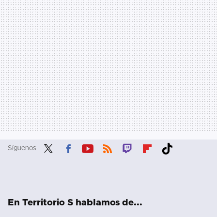
Síguenos
Twit
Fac
You
RSS
Twit
Flip
Tikt
ter
ebo
tub
ch
boa
ok
ok
e
rd
En Territorio S hablamos de...