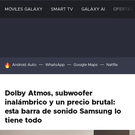
MÓVILES GALAXY
SMART TV
GALAXY AI
OFERTAS
HOY SE HABLA DE
Android Auto
WhatsApp
Google Maps
Netflix
Dolby Atmos, subwoofer
inalámbrico y un precio brutal:
esta barra de sonido Samsung lo
tiene todo