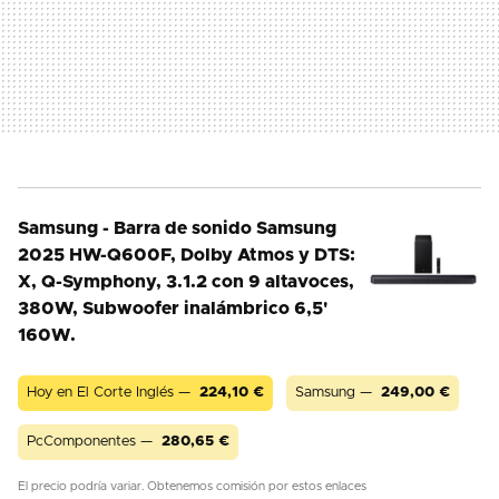
Samsung - Barra de sonido Samsung
2025 HW-Q600F, Dolby Atmos y DTS:
X, Q-Symphony, 3.1.2 con 9 altavoces,
380W, Subwoofer inalámbrico 6,5'
160W.
Hoy en El Corte Inglés —
224,10
€
Samsung —
249,00
€
PcComponentes —
280,65
€
El precio podría variar. Obtenemos comisión por estos enlaces