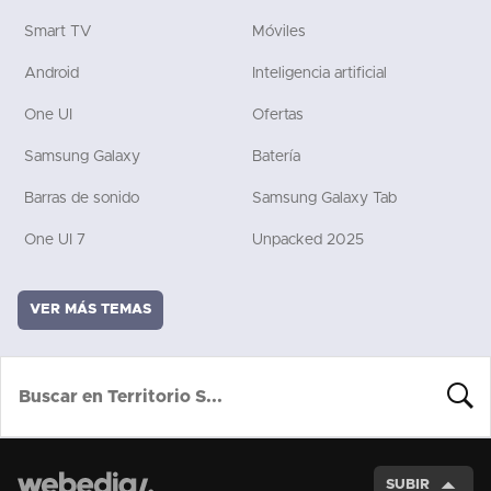
Smart TV
Móviles
Android
Inteligencia artificial
One UI
Ofertas
Samsung Galaxy
Batería
Barras de sonido
Samsung Galaxy Tab
One UI 7
Unpacked 2025
VER MÁS TEMAS
BUSCA
SUBIR