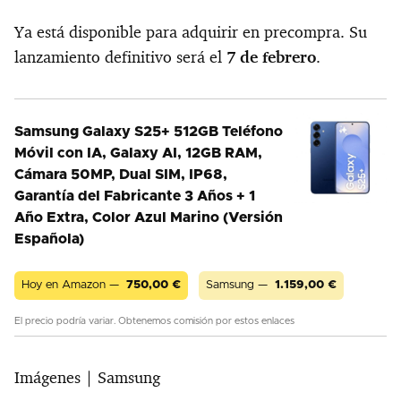
Ya está disponible para adquirir en precompra. Su
lanzamiento definitivo será el
7 de febrero
.
Samsung Galaxy S25+ 512GB Teléfono
Móvil con IA, Galaxy AI, 12GB RAM,
Cámara 50MP, Dual SIM, IP68,
Garantía del Fabricante 3 Años + 1
Año Extra, Color Azul Marino (Versión
Española)
Hoy en Amazon —
750,00
€
Samsung —
1.159,00
€
El precio podría variar. Obtenemos comisión por estos enlaces
Imágenes | Samsung