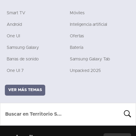
Smart TV
Móviles
Android
Inteligencia artificial
One UI
Ofertas
Samsung Galaxy
Batería
Barras de sonido
Samsung Galaxy Tab
One UI 7
Unpacked 2025
VER MÁS TEMAS
BUSCA