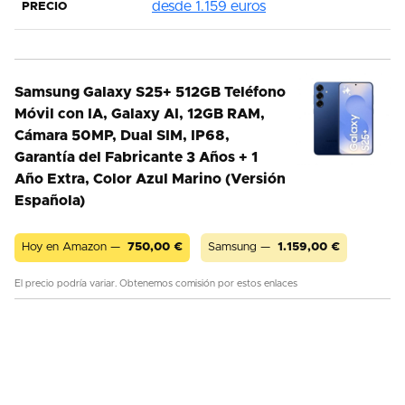
desde 1.159 euros
PRECIO
Samsung Galaxy S25+ 512GB Teléfono
Móvil con IA, Galaxy AI, 12GB RAM,
Cámara 50MP, Dual SIM, IP68,
Garantía del Fabricante 3 Años + 1
Año Extra, Color Azul Marino (Versión
Española)
Hoy en Amazon —
750,00
€
Samsung —
1.159,00
€
El precio podría variar. Obtenemos comisión por estos enlaces