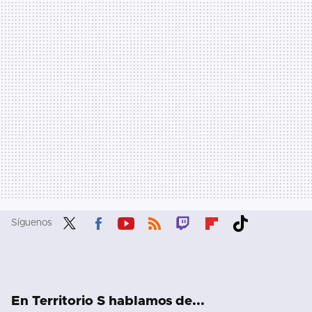
Síguenos
Twit
Fac
You
RSS
Twit
Flip
Tikt
ter
ebo
tub
ch
boa
ok
ok
e
rd
En Territorio S hablamos de...