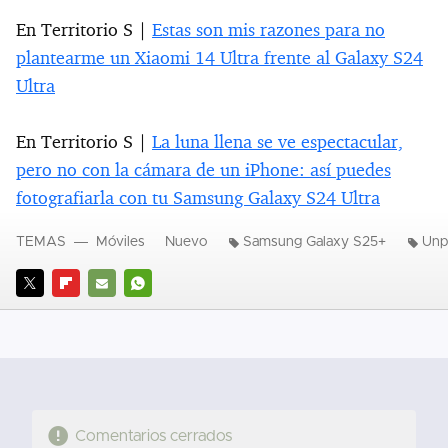
En Territorio S |
Estas son mis razones para no
plantearme un Xiaomi 14 Ultra frente al Galaxy S24
Ultra
En Territorio S |
La luna llena se ve espectacular,
pero no con la cámara de un iPhone: así puedes
fotografiarla con tu Samsung Galaxy S24 Ultra
TEMAS
Móviles
Nuevo
Samsung Galaxy S25+
Unp
TWITTER
FLIPBOARD
E-
WHATSAPP
MAIL
Comentarios cerrados