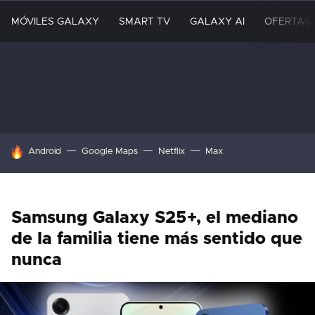
MÓVILES GALAXY
SMART TV
GALAXY AI
OFERTAS
HOY SE HABLA DE
Android
Google Maps
Netflix
Max
Samsung Galaxy S25+, el mediano
de la familia tiene más sentido que
nunca