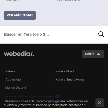
One UI 7
Unpacked 2025
VER MÁS TEMAS
BUSCA
SUBIR
Xataka
Xataka Móvil
Applesfera
Xataka Smart Home
Mundo Xiaomi
Otras publicaciones de Webedia
Utilizamos cookies de terceros para generar estadísticas de
audiencia y mostrar publicidad personalizada analizando tu