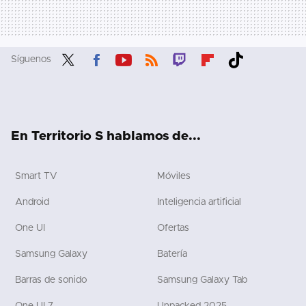
Síguenos
Twit
Fac
You
RSS
Twit
Flip
Tikt
ter
ebo
tub
ch
boa
ok
ok
e
rd
En Territorio S hablamos de...
Smart TV
Móviles
Android
Inteligencia artificial
One UI
Ofertas
Samsung Galaxy
Batería
Barras de sonido
Samsung Galaxy Tab