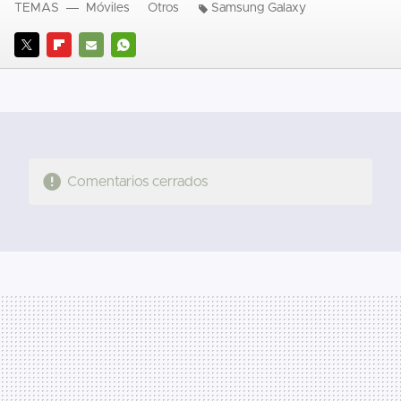
TEMAS
Móviles
Otros
Samsung Galaxy
TWITTER
FLIPBOARD
E-
WHATSAPP
MAIL
Comentarios cerrados