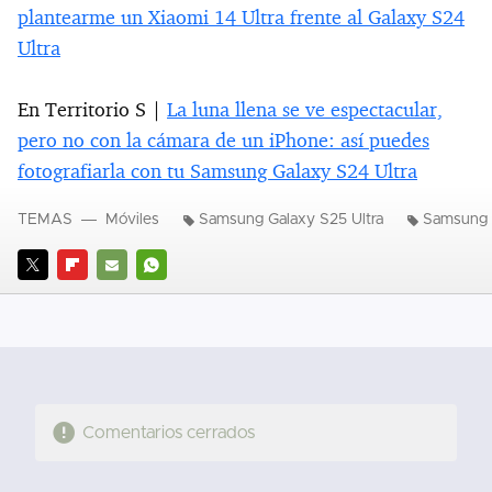
plantearme un Xiaomi 14 Ultra frente al Galaxy S24
Ultra
En Territorio S |
La luna llena se ve espectacular,
pero no con la cámara de un iPhone: así puedes
fotografiarla con tu Samsung Galaxy S24 Ultra
TEMAS
Móviles
Samsung Galaxy S25 Ultra
Samsung 
TWITTER
FLIPBOARD
E-
WHATSAPP
MAIL
Comentarios cerrados