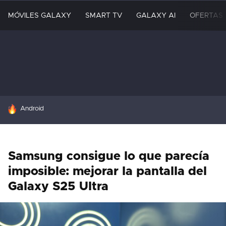
MÓVILES GALAXY
SMART TV
GALAXY AI
OFERTAS
HOY SE HABLA DE
Android
Samsung consigue lo que parecía
imposible: mejorar la pantalla del
Galaxy S25 Ultra