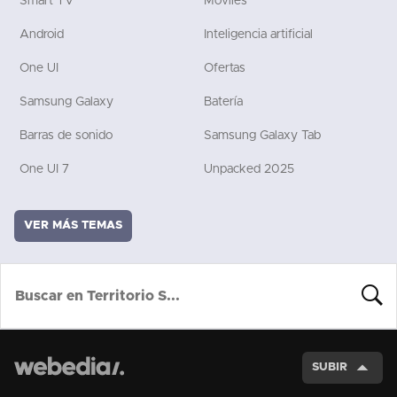
Smart TV
Móviles
Android
Inteligencia artificial
One UI
Ofertas
Samsung Galaxy
Batería
Barras de sonido
Samsung Galaxy Tab
One UI 7
Unpacked 2025
VER MÁS TEMAS
BUSCA
SUBIR