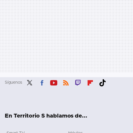
Síguenos
Twit
Fac
You
RSS
Twit
Flip
Tikt
ter
ebo
tub
ch
boa
ok
ok
e
rd
En Territorio S hablamos de...