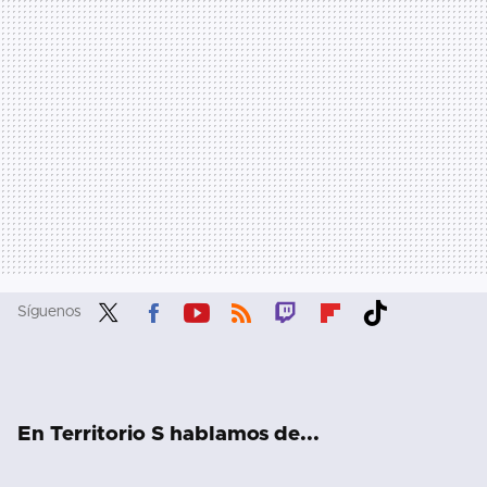
Síguenos
Twit
Fac
You
RSS
Twit
Flip
Tikt
ter
ebo
tub
ch
boa
ok
ok
e
rd
En Territorio S hablamos de...