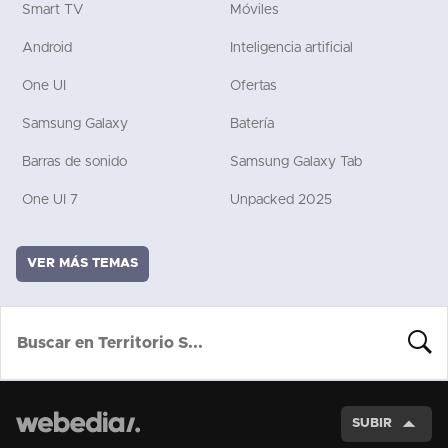
Smart TV
Móviles
Android
Inteligencia artificial
One UI
Ofertas
Samsung Galaxy
Batería
Barras de sonido
Samsung Galaxy Tab
One UI 7
Unpacked 2025
VER MÁS TEMAS
BUSCA
SUBIR