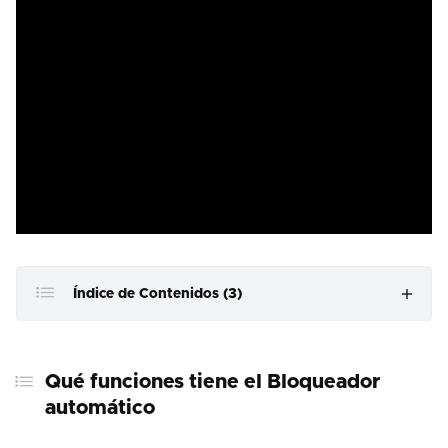
Índice de Contenidos (3)
Qué funciones tiene el Bloqueador automático
Qué funciones tiene el Bloqueador
Cómo habilitar el Bloqueador automático
automático
Máxima restricción