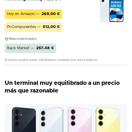
Hoy en Amazon —
269,00
€
PcComponentes —
512,00
€
Reacondicionados
Back Market —
257,48
€
El precio podría variar. Obtenemos comisión por estos enlaces
Un terminal muy equilibrado a un precio
más que razonable