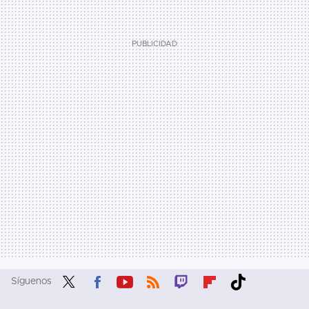
Síguenos
Twit
Fac
You
RSS
Twit
Flip
Tikt