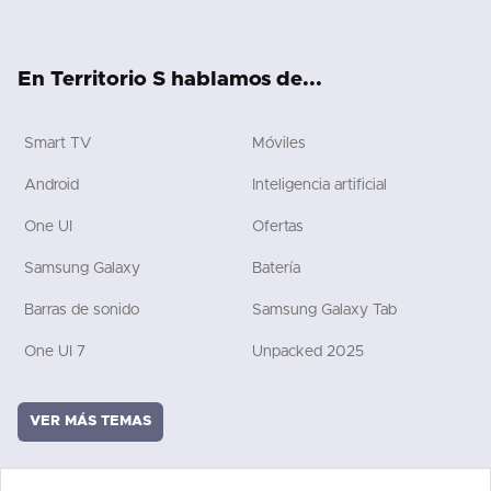
ter
ebo
tub
ch
boa
ok
ok
e
rd
En Territorio S hablamos de...
Smart TV
Móviles
Android
Inteligencia artificial
One UI
Ofertas
Samsung Galaxy
Batería
Barras de sonido
Samsung Galaxy Tab
One UI 7
Unpacked 2025
VER MÁS TEMAS