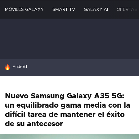
MÓVILES GALAXY
SMART TV
GALAXY AI
OFERTAS
HOY SE HABLA DE
Android
Nuevo Samsung Galaxy A35 5G:
un equilibrado gama media con la
difícil tarea de mantener el éxito
de su antecesor